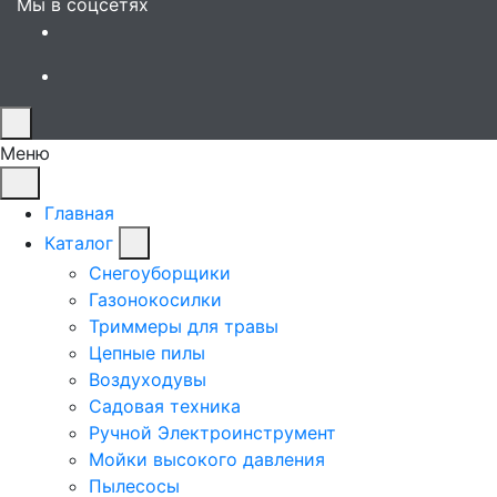
Мы в соцсетях
Меню
Главная
Каталог
Снегоуборщики
Газонокосилки
Триммеры для травы
Цепные пилы
Воздуходувы
Садовая техника
Ручной Электроинструмент
Мойки высокого давления
Пылесосы