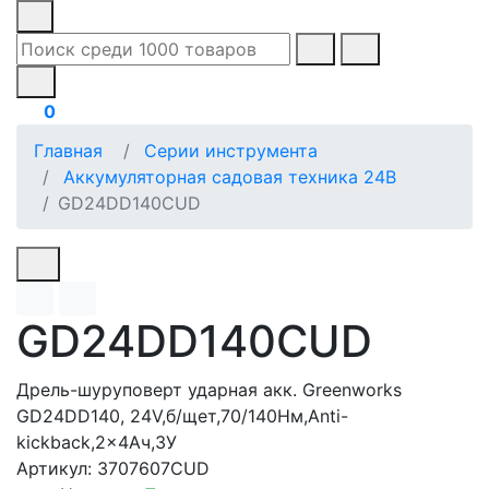
0
Главная
Серии инструмента
Аккумуляторная садовая техника 24В
GD24DD140CUD
GD24DD140CUD
Дрель-шуруповерт ударная акк. Greenworks
GD24DD140, 24V,б/щет,70/140Нм,Anti-
kickback,2x4Ач,ЗУ
Артикул: 3707607CUD